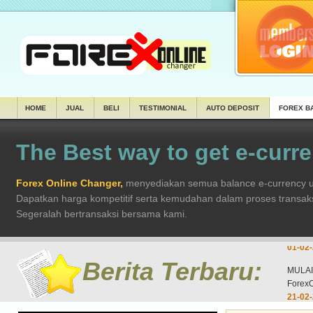
HOME
JUAL
BELI
TESTIMONIAL
AUTO DEPOSIT
FOREX B
The Best way to get e-curr
Forex Online Changer,
menyediakan semua balance e-currency un
Dapatkan harga kompetitif serta kemudahan dalam proses transak
Segeralah bertransaksi bersama kami.
Berita Terbaru:
MULAI
Forex
21-02-