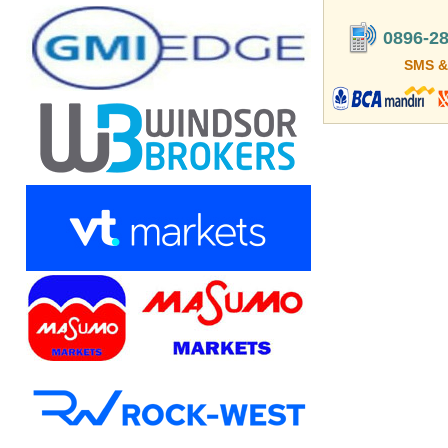
0896-28
SMS &