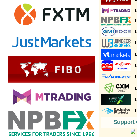
1
1
1
1
1
1
1
1
1
1
Support 