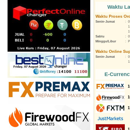
Waktu L
Waktu Proses Or
Senin-Jumat
:
0
1
1
Sabtu
:
0
Minggu/Libur
:
P
Waktu Online Su
Senin-Jumat
:
0
1
E-Currenc
1
1
1
1