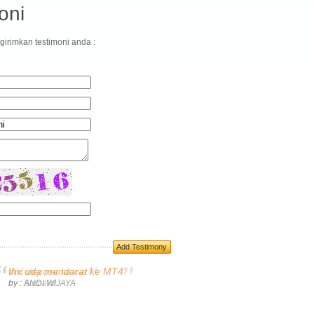
oni
ngirimkan testimoni anda :
Add Testimony
thx uda mendarat ke MT4
by : ANDI WIJAYA