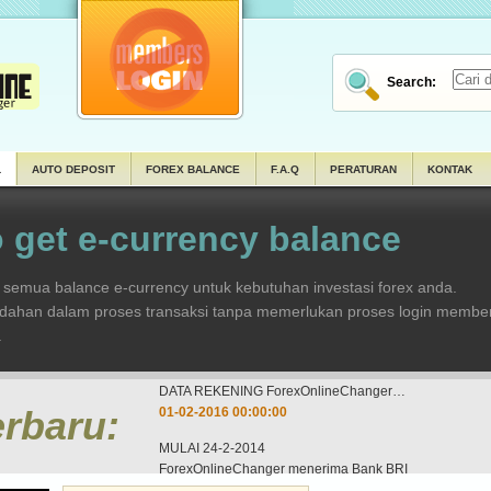
Search:
L
AUTO DEPOSIT
FOREX BALANCE
F.A.Q
PERATURAN
KONTAK
 get e-currency balance
emua balance e-currency untuk kebutuhan investasi forex anda.
udahan dalam proses transaksi tanpa memerlukan proses login member
.
erbaru:
MULAI 24-2-2014
ForexOnlineChanger menerima Bank BRI
21-02-2014 00:00:00