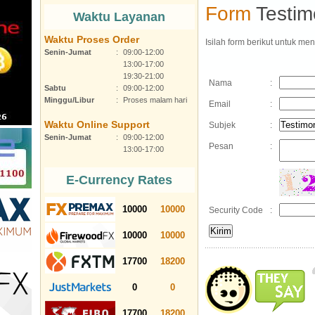
Form
Testim
Waktu Layanan
Waktu Proses Order
Isilah form berikut untuk me
Senin-Jumat
:
09:00-12:00
13:00-17:00
19:30-21:00
Nama
:
Sabtu
:
09:00-12:00
Minggu/Libur
:
Proses malam hari
Email
:
Waktu Online Support
Subjek
:
Senin-Jumat
:
09:00-12:00
Pesan
:
13:00-17:00
E-Currency Rates
10000
10000
Security Code
:
10000
10000
17700
18200
0
0
17700
18200