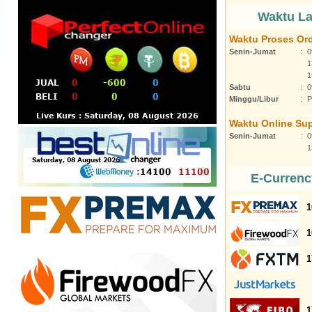
Waktu L
Waktu Proses Or
Senin-Jumat
:
0
1
1
Sabtu
:
0
Minggu/Libur
:
P
Waktu Online Su
Senin-Jumat
:
0
1
E-Currenc
1
1
1
1