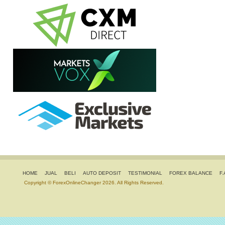
HOME
JUAL
BELI
AUTO DEPOSIT
TESTIMONIAL
FOREX BALANCE
F.
Copyright © ForexOnlineChanger 2026. All Rights Reserved.