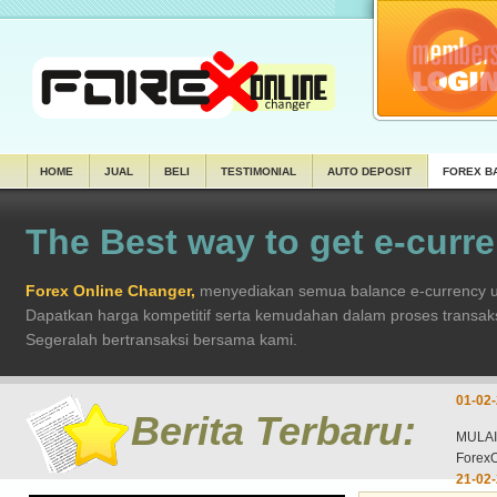
HOME
JUAL
BELI
TESTIMONIAL
AUTO DEPOSIT
FOREX B
The Best way to get e-curr
Forex Online Changer,
menyediakan semua balance e-currency un
Dapatkan harga kompetitif serta kemudahan dalam proses transak
Segeralah bertransaksi bersama kami.
Berita Terbaru:
MULAI
Forex
21-02-