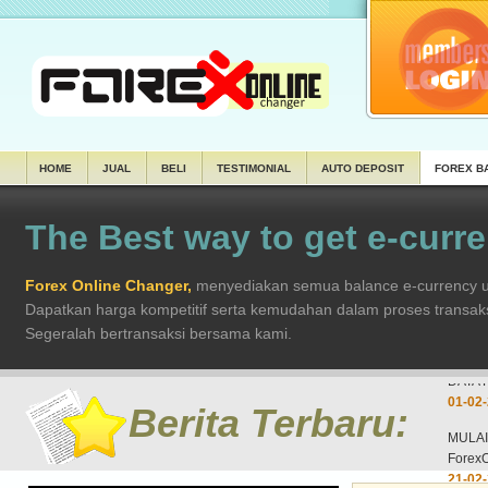
HOME
JUAL
BELI
TESTIMONIAL
AUTO DEPOSIT
FOREX B
The Best way to get e-curr
Forex Online Changer,
menyediakan semua balance e-currency un
Dapatkan harga kompetitif serta kemudahan dalam proses transak
Segeralah bertransaksi bersama kami.
Berita Terbaru:
MULAI
Forex
21-02-