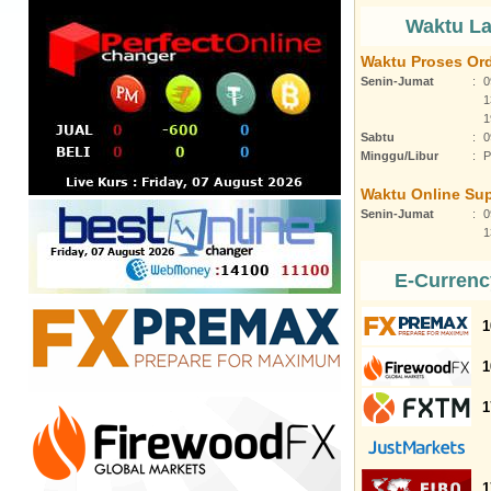
Waktu L
Waktu Proses Or
Senin-Jumat
:
0
1
1
Sabtu
:
0
Minggu/Libur
:
P
Waktu Online Su
Senin-Jumat
:
0
1
E-Currenc
1
1
1
1