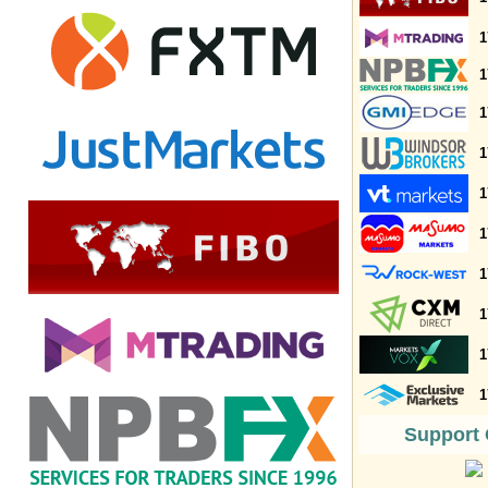
1
1
1
1
1
1
1
1
1
1
Support 