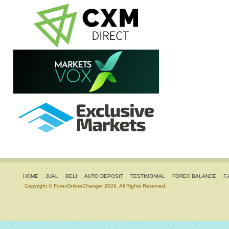
HOME
JUAL
BELI
AUTO DEPOSIT
TESTIMONIAL
FOREX BALANCE
F.
Copyright © ForexOnlineChanger 2026. All Rights Reserved.