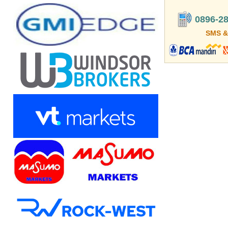
0896-28
SMS &